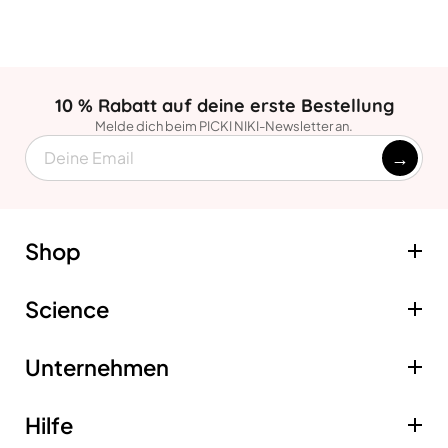
10 % Rabatt auf deine erste Bestellung
Melde dich beim PICKI NIKI-Newsletter an.
→
EMAIL
Shop
Science
Filter-Duschkopf
Abonnement
Unternehmen
Vitamin C Gel-Filter
Sediment-Filter
Hilfe
Über uns