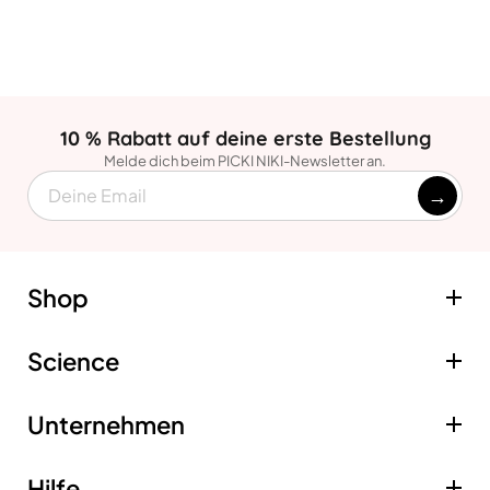
10 % Rabatt auf deine erste Bestellung
Melde dich beim PICKI NIKI-Newsletter an.
→
EMAIL
Shop
Science
Filter-Duschkopf
Abonnement
Unternehmen
Vitamin C Gel-Filter
Sediment-Filter
Hilfe
Über uns